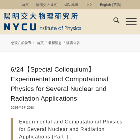
首頁
陽明交大首頁
網站地圖
中文
English
(
英語
)
您現在的位置：
首頁
/
最新消息
/
演講公告
6/24【Special Colloquium】
Experimental and Computational
Physics for Several Nuclear and
Radiation Applications
2026年6月20日
Experimental and Computational Physics
for Several Nuclear and Radiation
Applications [Part I] :