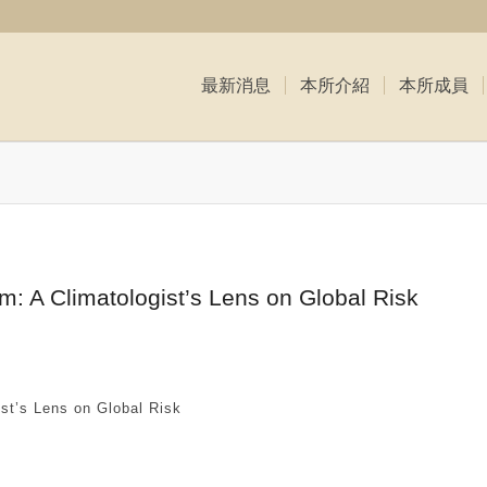
最新消息
本所介紹
本所成員
: A Climatologist’s Lens on Global Risk
t’s Lens on Global Risk