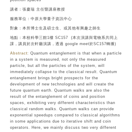
講者：張慶瑞 主任暨講座教授
服務單位：中原大學量子資訊中心
對象：本所博士生及碩士生、或其他有興趣之師生
地點：本校科學三館1樓 SC157 (本次演講與電物系共同上
課，講員於次軒廳演講，透過 google meet於SC157轉播)
Abstract
: Quantum entanglement is that when a particle
in a system is measured, not only the measured
particle, but all the particles of the system, will
immediately collapse to the classical result. Quantum
entanglement brings bright prospects for the
development of new technologies and will create the
future quantum earth. Quantum walks are also the
result of the entanglement of coins and position
spaces, exhibiting very different characteristics than
classical random walks. Quantum walks can provide
exponential speedups compared to classical algorithms
in some applications due to iterative shift and coin
operators. Here, we mainly discuss two very different