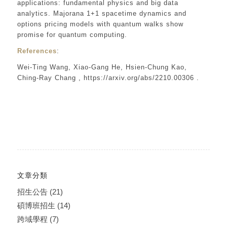
applications: fundamental physics and big data
analytics. Majorana 1+1 spacetime dynamics and
options pricing models with quantum walks show
promise for quantum computing.
References
:
Wei-Ting Wang, Xiao-Gang He, Hsien-Chung Kao,
Ching-Ray Chang , https://arxiv.org/abs/2210.00306 .
文章分類
招生公告
(21)
碩博班招生
(14)
跨域學程
(7)