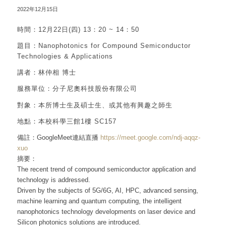
2022年12月15日
時間：12月22日(四) 13：20 ~ 14：50
題目：Nanophotonics for Compound Semiconductor
Technologies & Applications
講者：林仲相 博士
服務單位：分子尼奧科技股份有限公司
對象：本所博士生及碩士生、或其他有興趣之師生
地點：本校科學三館1樓 SC157
備註：GoogleMeet連結直播
https://meet.google.com/ndj-aqqz-
xuo
摘要：
The recent trend of compound semiconductor application and
technology is addressed.
Driven by the subjects of 5G/6G, AI, HPC, advanced sensing,
machine learning and quantum computing, the intelligent
nanophotonics technology developments on laser device and
Silicon photonics solutions are introduced.