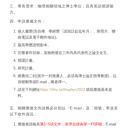
三、專長需求：物理相關領域之博士學位，且具英語授課能
力。
四、申請應備文件：
個人履歷(含自傳、學經歷「請加註起迄年月」、附照片、聯
絡電話及電子郵件地址)。
最高學歷證明影本。
完整著作目錄，並檢附最近三年內具代表性之論文全文。
授課計畫。
研究計畫。
推薦信二封(其中一封推薦人，必須為博士論文指導教授)，以
掛號郵寄或E-mail，兩者擇一。
請至下列網址
https://ithu.tw/thuphys2023
填寫應徵基本資
料。
五、相關應徵文件請務必分別以「E-mail」及「掛號」寄送至
以下收件資訊：:
應徵者請檢具
第1~5項文件，依序合併為單一PDF檔
，E-mail