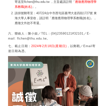
寄送至flchen@thu.edu.tw ，主旨處請註明「
應徵應用物理學
系教職(姓名)
」。
請掛號郵寄至：407224台中市西屯區臺灣大道四段1727號 東
海大學人事室收，請註明「應徵應用物理學系教職(姓名)」，
應徵文件恕不寄還。
六、聯絡人：陳小姐／TEL：(04)23590121#32101／E-
mail: flchen@thu.edu.tw。
七、截止日期：
2024年2月18日(星期日)
，以郵戳／Email寄
達日期為憑。