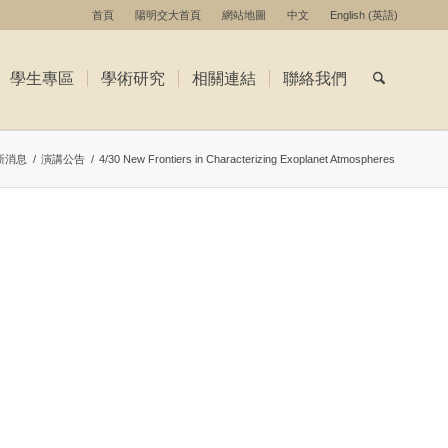
首頁
陽明交大首頁
網站地圖
中文
English
(
英語
)
學生專區
學術研究
相關連結
聯絡我們
新消息
/
演講公告
/
4/30 New Frontiers in Characterizing Exoplanet Atmospheres