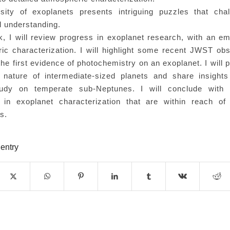
sity of exoplanets presents intriguing puzzles that cha
l understanding.
alk, I will review progress in exoplanet research, with an e
ic characterization. I will highlight some recent JWST obs
the first evidence of photochemistry on an exoplanet. I will 
 nature of intermediate-sized planets and share insight
tudy on temperate sub-Neptunes. I will conclude with
 in exoplanet characterization that are within reach o
es.
 entry