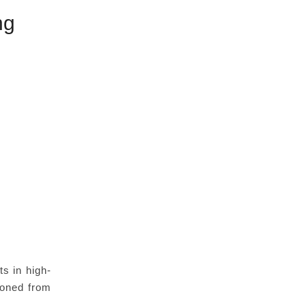
ng
s in high-
ioned from