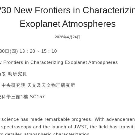
/30 New Frontiers in Characterizi
Exoplanet Atmospheres
2026年4月24日
日(四) 13：20 ~ 15：10
rontiers in Characterizing Exoplanet Atmospheres
旻 助研究員
：中央研究院 天文及天文物理研究所
科學三館1樓 SC157
 science has made remarkable progress. With advancement
n spectroscopy and the launch of JWST, the field has transit
to detailed atmospheric characterization.