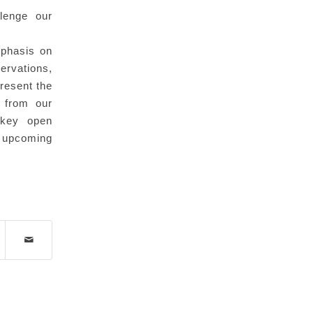
llenge our
mphasis on
ervations,
present the
s from our
 key open
f upcoming