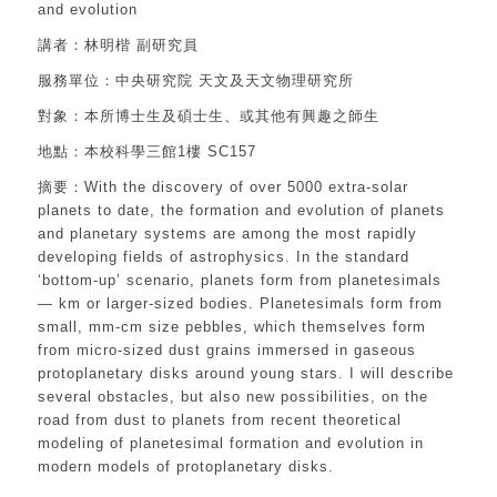
and evolution
講者：林明楷 副研究員
服務單位：中央研究院 天文及天文物理研究所
對象：本所博士生及碩士生、或其他有興趣之師生
地點：本校科學三館1樓 SC157
摘要：With the discovery of over 5000 extra-solar
planets to date, the formation and evolution of planets
and planetary systems are among the most rapidly
developing fields of astrophysics. In the standard
‘bottom-up’ scenario, planets form from planetesimals
— km or larger-sized bodies. Planetesimals form from
small, mm-cm size pebbles, which themselves form
from micro-sized dust grains immersed in gaseous
protoplanetary disks around young stars. I will describe
several obstacles, but also new possibilities, on the
road from dust to planets from recent theoretical
modeling of planetesimal formation and evolution in
modern models of protoplanetary disks.