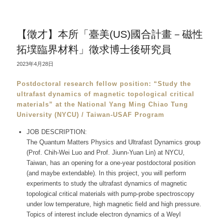
【徵才】本所「臺美(US)國合計畫－磁性
拓墣臨界材料」徵求博士後研究員
2023年4月28日
Postdoctoral research fellow position: “Study the
ultrafast dynamics of magnetic topological critical
materials” at the National Yang Ming Chiao Tung
University (NYCU) / Taiwan-USAF Program
JOB DESCRIPTION:
The Quantum Matters Physics and Ultrafast Dynamics group
(Prof. Chih-Wei Luo and Prof. Jiunn-Yuan Lin) at NYCU,
Taiwan, has an opening for a one-year postdoctoral position
(and maybe extendable). In this project, you will perform
experiments to study the ultrafast dynamics of magnetic
topological critical materials with pump-probe spectroscopy
under low temperature, high magnetic field and high pressure.
Topics of interest include electron dynamics of a Weyl