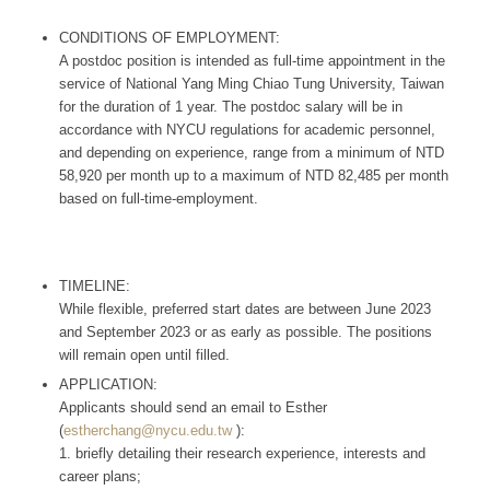
CONDITIONS OF EMPLOYMENT:
A postdoc position is intended as full-time appointment in the
service of National Yang Ming Chiao Tung University, Taiwan
for the duration of 1 year. The postdoc salary will be in
accordance with NYCU regulations for academic personnel,
and depending on experience, range from a minimum of NTD
58,920 per month up to a maximum of NTD 82,485 per month
based on full-time-employment.
TIMELINE:
While flexible, preferred start dates are between June 2023
and September 2023 or as early as possible. The positions
will remain open until filled.
APPLICATION:
Applicants should send an email to Esther
(
estherchang@nycu.edu.tw
):
1. briefly detailing their research experience, interests and
career plans;