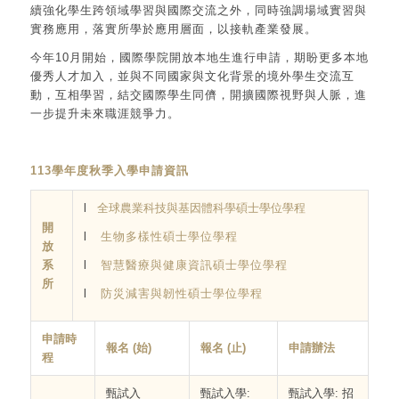
續強化學生跨領域學習與國際交流之外，同時強調場域實習與
實務應用，落實所學於應用層面，以接軌產業發展。
今年10月開始，國際學院開放本地生進行申請，期盼更多本地
優秀人才加入，並與不同國家與文化背景的境外學生交流互
動，互相學習，結交國際學生同儕，開擴國際視野與人脈，進
一步提升未來職涯競爭力。
113
學年度秋季入學申請資訊
l
全球農業科技與基因體科學碩士學位學程
開
l
生物多樣性碩士學位學程
放
系
l
智慧醫療與健康資訊碩士學位學程
所
l
防災減害與韌性碩士學位學程
申請時
報名 (始)
報名 (止)
申請辦法
程
甄試入
甄試入學:
甄試入學: 招