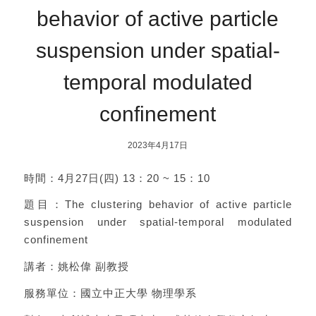
behavior of active particle
suspension under spatial-
temporal modulated
confinement
2023年4月17日
時間：4月27日(四) 13：20 ~ 15：10
題目：The clustering behavior of active particle
suspension under spatial-temporal modulated
confinement
講者：姚松偉 副教授
服務單位：國立中正大學 物理學系