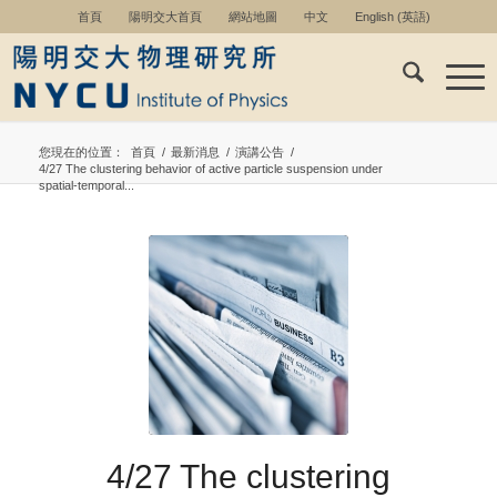
首頁
陽明交大首頁
網站地圖
中文
English
(
英語
)
您現在的位置：
首頁
/
最新消息
/
演講公告
/
4/27 The clustering behavior of active particle suspension under
spatial-temporal...
4/27 The clustering