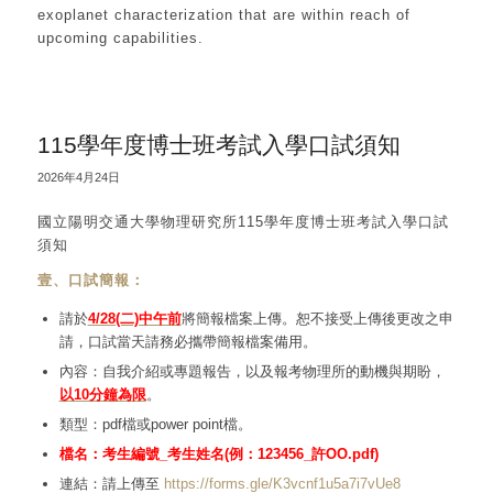
exoplanet characterization that are within reach of
upcoming capabilities.
115學年度博士班考試入學口試須知
2026年4月24日
國立陽明交通大學物理研究所115學年度博士班考試入學口試
須知
壹、口試簡報：
請於
4/28(二)中午前
將簡報檔案上傳。恕不接受上傳後更改之申
請，口試當天請務必攜帶簡報檔案備用。
內容：自我介紹或專題報告，以及報考物理所的動機與期盼，
以10分鐘為限
。
類型：pdf檔或power point檔。
檔名：考生編號_考生姓名(例：123456_許OO.pdf)
連結：請上傳至
https://forms.gle/K3vcnf1u5a7i7vUe8