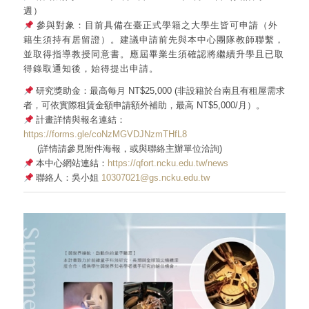
週）
參與對象：
目前具備在臺正式學籍之大學生皆可申請（外
籍生須持有居留證）。建議申請前先與本中心團隊教師聯繫，
並取得指導教授同意書。應屆畢業生須確認將繼續升學且已取
得錄取通知後，始得提出申請。
研究獎助金：最高每月 NT$25,000 (非設籍於台南且有租屋需求
者，可依實際租賃金額申請額外補助，最高 NT$5,000/月）。
計畫詳情與報名連結：
https://forms.gle/coNzMGVDJNzmTHfL8
(詳情請參見附件海報，或與聯絡主辦單位洽詢)
本中心網站連結：
https://qfort.ncku.edu.tw/news
聯絡人：吳小姐
10307021@gs.ncku.edu.tw