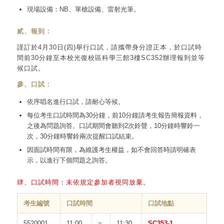
現場設備：NB、單槍設備、雷射光筆。
貳、報到：
謹訂於4月30日(四)舉行口試，請攜帶身分證正本，於口試時
間前30分鐘至本校光復校區科學三館3樓SC352辦理報到並等
候口試。
參、口試：
依序唱名進行口試，請耐心等候。
每位考生口試時間為30分鐘，前10分鐘請考生報告簡報資料，
之後為問題詢答。口試期間會聽到2次鈴聲，10分鐘時響鈴一
次，30分鐘時響鈴兩次提醒口試結束。
因面試時間有限，為維護考生權益，如不會回答時請明確表
示，以進行下個問題之詢答。
肆、口試時間：未依規定參加者視同放棄。
考生編號
口試時間
口試地點
5520001
11:00
~
11:30
SC353-1