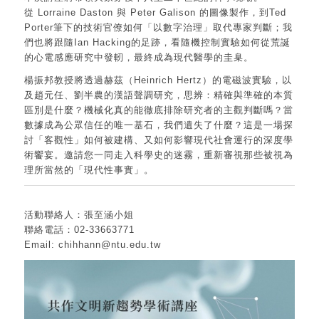
從
Lorraine Daston
與
Peter Galison
的圖像製作，到
Ted
Porter
筆下的技術官僚如何「以數字治理」取代專家判斷；我
們也將跟隨
Ian Hacking
的足跡，看隨機控制實驗如何從荒誕
的心電感應研究中發軔，最終成為現代醫學的圭臬。
楊振邦教授將透過赫茲（
Heinrich Hertz
）的電磁波實驗，以
及趙元任、劉半農的漢語聲調研究，思辨：精確與準確的本質
區別是什麼？機械化真的能徹底排除研究者的主觀判斷嗎？當
數據成為公眾信任的唯一基石，我們遺失了什麼？這是一場探
討「客觀性」如何被建構、又如何影響現代社會運行的深度學
術饗宴。邀請您一同走入科學史的迷霧，重新審視那些被視為
理所當然的「現代性事實」。
活動聯絡人：張至涵小姐
聯絡電話：02-33663771
Email: chihhann@ntu.edu.tw