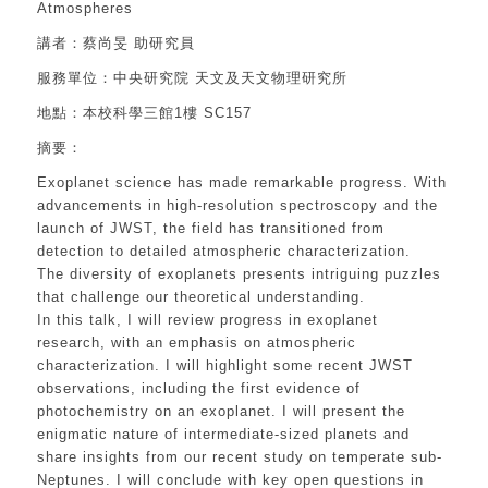
Atmospheres
講者：蔡尚旻 助研究員
服務單位：中央研究院 天文及天文物理研究所
地點：本校科學三館1樓 SC157
摘要：
Exoplanet science has made remarkable progress. With
advancements in high-resolution spectroscopy and the
launch of JWST, the field has transitioned from
detection to detailed atmospheric characterization.
The diversity of exoplanets presents intriguing puzzles
that challenge our theoretical understanding.
In this talk, I will review progress in exoplanet
research, with an emphasis on atmospheric
characterization. I will highlight some recent JWST
observations, including the first evidence of
photochemistry on an exoplanet. I will present the
enigmatic nature of intermediate-sized planets and
share insights from our recent study on temperate sub-
Neptunes. I will conclude with key open questions in