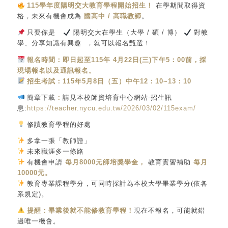
115學年度
陽明交大教育學程開始招生！
在學期間取得資
格，未來有機會成為
國高中 / 高職教師
。
只要你是
陽明交大在學生（大學 / 碩 / 博）
對教
學、分享知識有興趣 ，就可以報名甄選！
報名時間：
即日起至115年 4月22日(三)下午5：00前，採
現場報名以及通訊報名。
招生考試：
115年5月8日（五）中午12：10~13：
10
簡章下載
：
請見本校師資培育中心網站-招生訊
息:
https://teacher.nycu.edu.tw/2026/03/02/115exam/
修讀教育學程的好處
多拿一張「教師證」
未來職涯多一條路
有機會申請
每月8000元師培獎學金，
教育實習補助
每月
10000元。
教育專業課程學分，可同時採計為本校大學畢業學分(依各
系規定)。
提醒：畢業後就不能修教育學程！
現在不報名，可能就錯
過唯一機會。