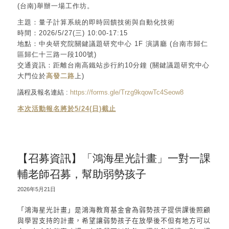
(台南)舉辦一場工作坊。
主題：量子計算系統的即時回饋技術與自動化技術
時間：2026/5/27(三) 10:00-17:15
地點：中央研究院關鍵議題研究中心 1F 演講廳 (台南市歸仁
區歸仁十三路一段100號)
交通資訊：距離台南高鐵站步行約10分鐘 (關鍵議題研究中心
大門位於
高發二路
上)
議程及報名連結 :
https://forms.gle/Trzg9kqowTc4Seow8
本次活動報名將於5/24(日)截止
【召募資訊】「鴻海星光計畫」一對一課
輔老師召募，幫助弱勢孩子
2026年5月21日
「鴻海星光計畫」是鴻海教育基金會為弱勢孩子提供課後照顧
與學習支持的計畫，希望讓弱勢孩子在放學後不但有地方可以