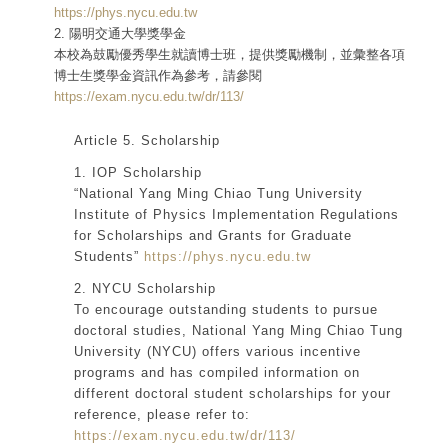
https://phys.nycu.edu.tw
2. 陽明交通大學獎學金
本校為鼓勵優秀學生就讀博士班，提供獎勵機制，並彙整各項
博士生獎學金資訊作為參考，請參閱
https://exam.nycu.edu.tw/dr/113/
Article 5. Scholarship
1. IOP Scholarship
“National Yang Ming Chiao Tung University
Institute of Physics Implementation Regulations
for Scholarships and Grants for Graduate
Students”
https://phys.nycu.edu.tw
2. NYCU Scholarship
To encourage outstanding students to pursue
doctoral studies, National Yang Ming Chiao Tung
University (NYCU) offers various incentive
programs and has compiled information on
different doctoral student scholarships for your
reference, please refer to:
https://exam.nycu.edu.tw/dr/113/