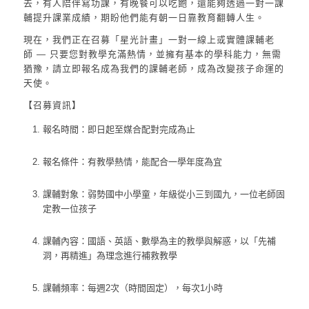
去，有人陪伴寫功課，有晚餐可以吃飽，還能夠透過一對一課
輔提升課業成績，期盼他們能有朝一日靠教育翻轉人生。
現在，
我們正在召募「星光計畫」一對一線上或實體課輔老
師
— 只要您對教學充滿熱情，並擁有基本的學科能力，無需
猶豫，請立即報名成為我們的課輔老師，成為改變孩子命運的
天使。
【召募資訊】
報名時間
：即日起至媒合配對完成為止
報名條件
：有教學熱情，能配合一學年度為宜
課輔對象
：弱勢國中小學童，年級從小三到國九，一位老師固
定教一位孩子
課輔內容
：國語、英語、數學為主的教學與解惑，以「先補
洞，再精進」為理念進行補救教學
課輔頻率
：每週2次（時間固定），每次1小時