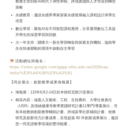
教務主管剖析AI時代下彈性學制、跨域實踐與人才培育的轉型
策略
永續教育：邀請永續界專家探索永續發展融入課程設計與學生
培育
數位學習：聚焦AI在不同類型課程應用，分享運用數位工具提
升學生的深度學習與回饋
大一年支持：關懷大一新生學習轉銜與探索支持機制，協助學
生在快速變動的環境中啟動自主學習
活動網址與報名：
https://sites.google.com/gapp.nthu.edu.tw/2026say-
hello/%E9%A6%96%E9%A0%81
【同步展出：創新教學成果海報展】
海報展：115年6月2-14日於本校旺宏館川堂展出
精采內容：涵蓋人文藝術、工程、生技農科、大學社會責任
（USR）及情緒健康等教學實踐研究計畫11學門/專案展出，另
有本校教師創新教學輔助計畫、跨域富學社群補助計畫、校務
研究及創新培力計畫成果，呈現超過 80 件創新成果展出，邀請
您一同見證教學現場的豐沛能量 。