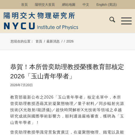
首頁
陽明交大首頁
網站地圖
中文
English
(
英語
)
您現在的位置：
首頁
/
最新消息
/
/
2026
恭賀！本所曾奕助理教授榮獲教育部核定
2026「玉山青年學者」
2026年7月20日
教育部最新公布之2026「玉山青年學者」核定名單中，本所
曾奕助理教授憑藉其於凝聚態物理／量子材料／同步輻射光源
技術(X光散射/能譜儀)／超快時間解析X光技術等領域之卓越
研究成就與國際學術影響力，順利通過嚴格審查，獲聘為「玉
山青年學者」！
曾奕助理教授學識背景紮實廣泛，在凝聚態物理、鐵電以及能