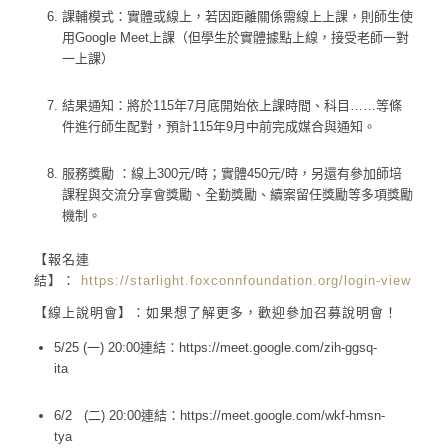
課輔模式
：實體或線上，若因距離關係需線上上課，則師生使
用Google Meet上課（但學生於實體據點上線，接受老師一對
一上課）
結果通知
：將於11
5
年7月底開始依上課時間、科目……等條
件進行師生配對，預計11
5
年9月中前完成媒合與通知。
服務獎勵
：線上
300
元/時；實體4
50
元/時，另還有參加師培
課程與交流分享會獎勵、全勤獎勵、續案留任獎勵等多項獎勵
機制。
【報名連
結】：
https://starlight.foxconnfoundation.org/login-view
【線上說明會】：如果想了解更多，歡迎參加召募說明會！
5/25
(一)
20:00
連結：
https://meet.google.com/zih-ggsq-
ita
6/2
(二)
20:00
連結：
https:/
/meet.google.com/wkf-hmsn-
tya