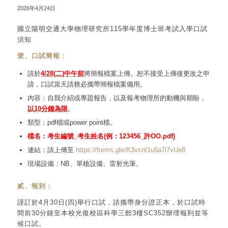
2026年4月24日
國立陽明交通大學物理研究所115學年度博士班考試入學口試
須知
壹、口試簡報：
請於
4/28(二)中午前
將簡報檔案上傳。恕不接受上傳後更改之申
請，口試當天請務必攜帶簡報檔案備用。
內容：自我介紹或專題報告，以及報考物理所的動機與期盼，
以10分鐘為限
。
類型：pdf檔或power point檔。
檔名：考生編號_考生姓名(例：123456_許OO.pdf)
連結：請上傳至
https://forms.gle/K3vcnf1u5a7i7vUe8
現場設備：NB、單槍設備、雷射光筆。
貳、報到：
謹訂於4月30日(四)舉行口試，請攜帶身分證正本，於口試時
間前30分鐘至本校光復校區科學三館3樓SC352辦理報到並等
候口試。