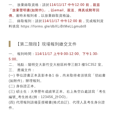
㇐、 放棄錄取資格：請於
114/11/17 中午12:00 前，親簽
「放棄聲明書(如附件)」，以email、親送、傳真或郵寄回
傳。
逾時未報到者，以放棄錄取資格論。
二、 錄取報到：請於
114/11/17 中午12:00 前
，完成報到資
料填寫 https://forms.gle/dbXLiBtMeLLgmubt8
【第二階段】現場報到繳交文件
㇐、 報到時間：
114/11/17 上午9:00-12:00、下午1:30-
5:00
。
二、 地點：陽明交大新竹交大校區科學三館3 樓SC352 室。
三、 應備文件：
(㇐) 學位證書正本及影本各1 份，尚未取得者須填寫「切結書
(如附件)」辦理報到。
(二) 身份證正本。
(三) 碩士生：大學歷年成績單正本。右上角空白處請寫「考生
編號_考生姓名(例：123456_許OO)」
(四) 代理報到請備妥授權書(格式自訂)、代理人及考生身分證
件。