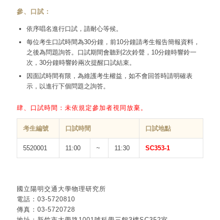
參、口試：
依序唱名進行口試，請耐心等候。
每位考生口試時間為30分鐘，前10分鐘請考生報告簡報資料，
之後為問題詢答。口試期間會聽到2次鈴聲，10分鐘時響鈴一
次，30分鐘時響鈴兩次提醒口試結束。
因面試時間有限，為維護考生權益，如不會回答時請明確表
示，以進行下個問題之詢答。
肆、口試時間：未依規定參加者視同放棄。
考生編號
口試時間
口試地點
5520001
11:00
~
11:30
SC353-1
國立陽明交通大學物理研究所
電話：03-5720810
傳真：03-5720728
地址：新竹市大學路1001號科學三館3樓SC352室