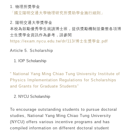
1. 物理所獎學金
「國立陽明交通大學物理研究所獎助學金施行細則」
2. 陽明交通大學獎學金
本校為鼓勵優秀學生就讀博士班，提供獎勵機制並彙整各項博
士生獎學金資訊作為參考，請參閱
https://exam.nycu.edu.tw/dr/113/博士生獎學金.pdf
Article 5. Scholarship
IOP Scholarship
“ National Yang Ming Chiao Tung University Institute of
Physics Implementation Regulations for Scholarships
and Grants for Graduate Students”
NYCU Scholarship
To encourage outstanding students to pursue doctoral
studies, National Yang Ming Chiao Tung University
(NYCU) offers various incentive programs and has
compiled information on different doctoral student