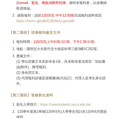
以email、親送、傳真或郵寄回傳
。逾時未報到者，以放棄錄
取資格論。
錄取報到：請於
115/3/31 中午12:00前
完成報到資料填寫
https://forms.gle/dbXLiBtMeLLgmubt8
【第二階段】現場報到繳交文件
報到時間：
115/3/31上午9:00-12:00、下午1:30-5:00
。
地點：陽明交大光新竹交大校區科學三館3樓SC352室。
應備文件：
(1) 學位證書正本及影本各1份，尚未取得者須填寫「切結書
(如附件)」辦理報到。
(2) 身份證正本。
(3) 代理報到請備妥授權書(格式自訂)、代理人及考生身分證
件。
【第三階段】登錄新生資料
新生入學指引：
https://newstudents.nycu.edu.tw/
115學年度第1學期(115年9月)入學學生預計於115年6月開放
填寫。