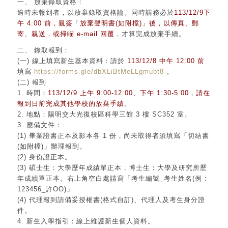
一、 放棄錄取資格：
逾時未報到者，以放棄錄取資格論。同時請務必於
113/12/9下
午 4:00 前，親簽「放棄聲明書(如附檔)」後，以傳
真、郵
寄、親送，或掃瞄 e-mail 回覆
，才算完成放棄手續。
二、 錄取報到：
(一) 線上填寫新生基本資料：請於
113/12/8 中午 12:00 前
填寫
https://forms.gle/dbXLiBtMeLLgmubt8
。
(二) 報到
1. 時間
：113/12/9 上午 9:00-12:00、下午 1:30-5:00
，
請在
報到日前完成其他學校的放棄手續
。
2. 地點：
陽明交大光復校區科學三館 3 樓 SC352 室
。
3. 應備文件：
(1) 畢業證書正本及影本各 1 份，尚未取得者須填寫「切結書
(如附檔)」辦理報到。
(2) 身份證正本。
(3) 碩士生：大學歷年成績單正本，博士生：大學及研究所歷
年成績單正本。右上角空白處請寫「考生編號_考生姓名(例：
123456_許OO)」
(4) 代理報到請備妥授權書(格式自訂)、代理人及考生身分證
件。
4. 新生入學指引：線上維護新生個人資料。