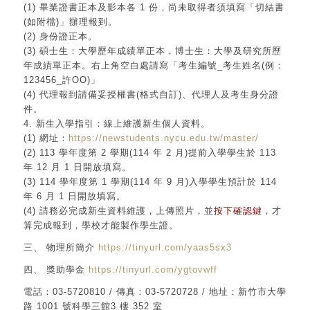
(1) 畢業證書正本及影本各 1 份，尚未取得者須填寫「切結書
(如附檔)」辦理報到。
(2) 身份證正本。
(3) 碩士生：大學歷年成績單正本，博士生：大學及研究所歷
年成績單正本。右上角空白處請寫「考生編號_考生姓名(例：
123456_許OO)」
(4) 代理報到請備妥授權書(格式自訂)、代理人及考生身分證
件。
4. 新生入學指引：線上維護新生個人資料。
(1) 網址：
https://newstudents.nycu.edu.tw/master/
(2) 113 學年度第 2 學期(114 年 2 月)提前入學學生於 113
年 12 月 1 日開放填寫。
(3) 114 學年度第 1 學期(114 年 9 月)入學學生預計於 114
年 6 月 1 日開放填寫。
(4) 請務必完成新生資料維護，上傳照片，並
按下確認鍵
，才
算完成報到，學校才能製作學生證。
三、 物理所簡介
https://tinyurl.com/yaas5sx3
四、 獎助學金
https://tinyurl.com/ygtovwff
電話：03-5720810 / 傳真：03-5720728 / 地址：新竹市大學
路 1001 號科學三館3 樓 352 室