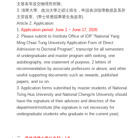
文發表等送交物理所所辦。
3. 清華大學、政治大學之碩士班生，申請表須指導教授及系所
主管簽章。(學士班應屆畢業生免簽章)
Article 2. Application:
1.
Application period: June 1 ~ June 17, 2026
2. Please submit to Institute Office of IOP “National Yang
Ming Chiao Tung University Application Form of Direct
Admission to Doctoral Program”, transcript for all semesters
of undergraduate and master program with ranking, one
autobiography, one statement of purpose, 2 letters of
recommendation by associate professors or above, and other
useful supporting documents such as rewards, published
papers, and so on.
3. Application forms submitted by master students of National
Tsing Hua University and National Chengchi University should
have the signature of their advisors and directors of the
department/institute (the signature is not necessary for
undergraduate students who graduate in the current year).