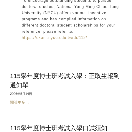
To encourage outstanding students to pursue
doctoral studies, National Yang Ming Chiao Tung
University (NYCU) offers various incentive
programs and has compiled information on
different doctoral student scholarships for your
reference, please refer to:
https://exam.nycu.edu.tw/dr/113/
115學年度博士班考試入學：正取生報到
通知單
2026年5月14日
閱讀更多
115學年度博士班考試入學口試須知