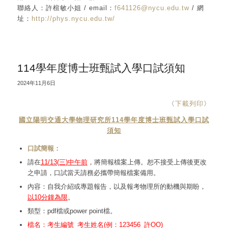
聯絡人：許楦敏小姐 / email：
f641126@nycu.edu.tw
/ 網
址：
http://phys.nycu.edu.tw/
114學年度博士班甄試入學口試須知
2024年11月6日
〈
下載列印
〉
國立陽明交通大學物理研究所114學年度博士班甄試入學口試
須知
口試簡報：
請在
11/13(三
)中午前
，將簡報檔案上傳。恕不接受上傳後更改
之申請，口試當天請務必攜帶簡報檔案備用。
內容：自我介紹或專題報告，以及報考物理所的動機與期盼，
以10分鐘為限
。
類型：pdf檔或power point檔。
檔名：考生編號_考生姓名(例：123456_許OO)