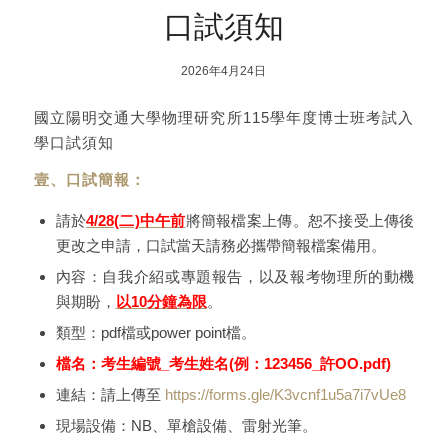
口試須知
2026年4月24日
國立陽明交通大學物理研究所115學年度博士班考試入
學口試須知
壹、口試簡報：
請於
4/28(二)中午前
將簡報檔案上傳。恕不接受上傳後
更改之申請，口試當天請務必攜帶簡報檔案備用。
內容：自我介紹或專題報告，以及報考物理所的動機
與期盼，
以10分鐘為限
。
類型：pdf檔或power point檔。
檔名：考生編號_考生姓名(例：123456_許OO.pdf)
連結：請上傳至
https://forms.gle/K3vcnf1u5a7i7vUe8
現場設備：NB、單槍設備、雷射光筆。