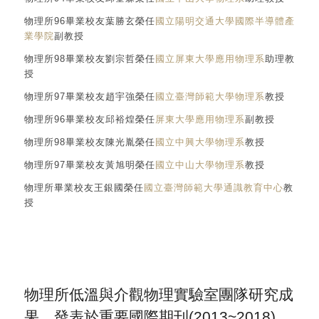
物理所96畢業校友葉勝玄榮任
國立陽明交通大學國際半導體產
業學院
副教授
物理所98畢業校友劉宗哲榮任
國立屏東大學應用物理系
助理教
授
物理所97畢業校友趙宇強榮任
國立臺灣師範大學物理系
教授
物理所96畢業校友邱裕煌榮任
屏東大學應用物理系
副教授
物理所98畢業校友陳光胤榮任
國立中興大學物理系
教授
物理所97畢業校友黃旭明榮任
國立中山大學物理系
教授
物理所畢業校友王銀國榮任
國立臺灣師範大學通識教育中心
教
授
物理所低溫與介觀物理實驗室團隊研究成
果，發表於重要國際期刊(2013~2018)