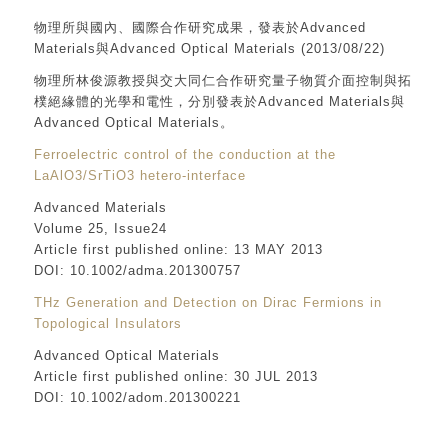
物理所與國內、國際合作研究成果，發表於Advanced
Materials與Advanced Optical Materials (2013/08/22)
物理所林俊源教授與交大同仁合作研究量子物質介面控制與拓
樸絕緣體的光學和電性，分別發表於Advanced Materials與
Advanced Optical Materials。
Ferroelectric control of the conduction at the
LaAlO3/SrTiO3 hetero-interface
Advanced Materials
Volume 25, Issue24
Article first published online: 13 MAY 2013
DOI: 10.1002/adma.201300757
THz Generation and Detection on Dirac Fermions in
Topological Insulators
Advanced Optical Materials
Article first published online: 30 JUL 2013
DOI: 10.1002/adom.201300221