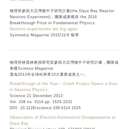
物理所參與大亞灣微中子研究計畫(the Daya Bay Reactor
Neutrino Experiment)，團隊成果獲得 the 2016
Breakthrough Prize in Fundamental Physics
Neutrino experiments win big again
Symmetry Magazine 2015/11/9 報導
物理所林貴林教授研究室參與大亞灣微中子研究計畫，團隊成
果獲Science Magazine
選為2012年全球科學界10大重要成果之一。
Breakthrough of the Year – Crash Project Opens a Door
in Neutrino Physics
Science 21 December 2012:
Vol. 338 no. 6114 pp. 1525-1532
DOI: 10.1126/science.338.6114.1525
Observation of Electron-Antineutrino Disappearance at
Daya Bay