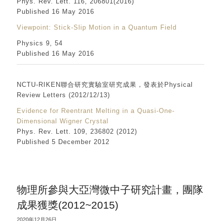
Phys. Rev. Lett. 116, 206801(2016)
Published 16 May 2016
Viewpoint: Stick-Slip Motion in a Quantum Field
Physics 9, 54
Published 16 May 2016
NCTU-RIKEN聯合研究實驗室研究成果，發表於Physical
Review Letters (2012/12/13)
Evidence for Reentrant Melting in a Quasi-One-
Dimensional Wigner Crystal
Phys. Rev. Lett. 109, 236802 (2012)
Published 5 December 2012
物理所參與大亞灣微中子研究計畫，團隊
成果獲獎(2012~2015)
2020年12月26日