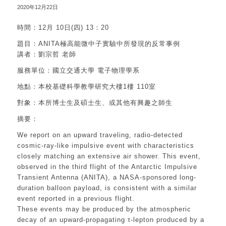
2020年12月22日
時間：12月 10日(四) 13：20
題目：ANITA極高能微中子實驗中所發現的反常事例
講者：劉宗哲 老師
服務單位：國立交通大學 電子物理學系
地點：本校基礎科學教學研究大樓1樓 110室
對象：本所博士生及碩士生、或其他有興趣之師生
摘要：
We report on an upward traveling, radio-detected
cosmic-ray-like impulsive event with characteristics
closely matching an extensive air shower. This event,
observed in the third flight of the Antarctic Impulsive
Transient Antenna (ANITA), a NASA-sponsored long-
duration balloon payload, is consistent with a similar
event reported in a previous flight.
These events may be produced by the atmospheric
decay of an upward-propagating τ-lepton produced by a