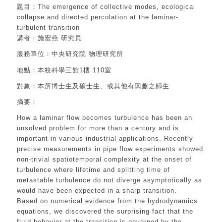
題目：The emergence of collective modes, ecological
collapse and directed percolation at the laminar-
turbulent transition
講者：施宏燕 研究員
服務單位：中央研究院 物理研究所
地點：本校科學三館1樓 110室
對象：本所博士生及碩士生、或其他有興趣之師生
摘要：
How a laminar flow becomes turbulence has been an
unsolved problem for more than a century and is
important in various industrial applications. Recently
precise measurements in pipe flow experiments showed
non-trivial spatiotemporal complexity at the onset of
turbulence where lifetime and splitting time of
metastable turbulence do not diverge asymptotically as
would have been expected in a sharp transition.
Based on numerical evidence from the hydrodynamics
equations, we discovered the surprising fact that the
fluid behavior at the transition is governed by the