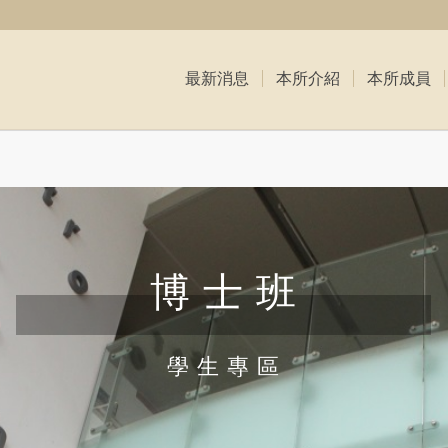
最新消息
本所介紹
本所成員
博 士 班
學 生 專 區