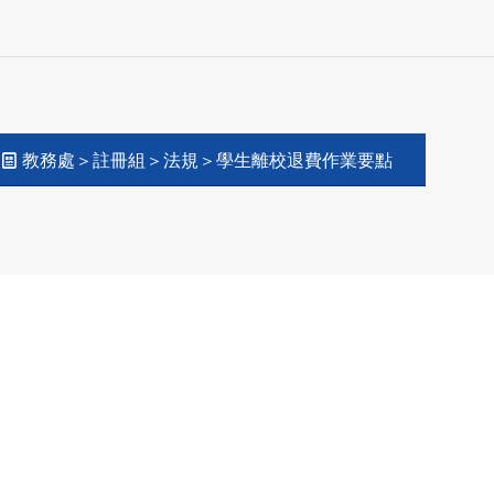
教務處＞註冊組＞法規＞學生離校退費作業要點