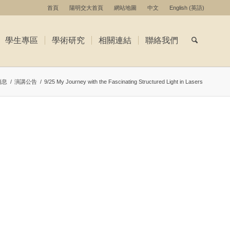
首頁
陽明交大首頁
網站地圖
中文
English
(
英語
)
學生專區
學術研究
相關連結
聯絡我們
消息
/
演講公告
/
9/25 My Journey with the Fascinating Structured Light in Lasers