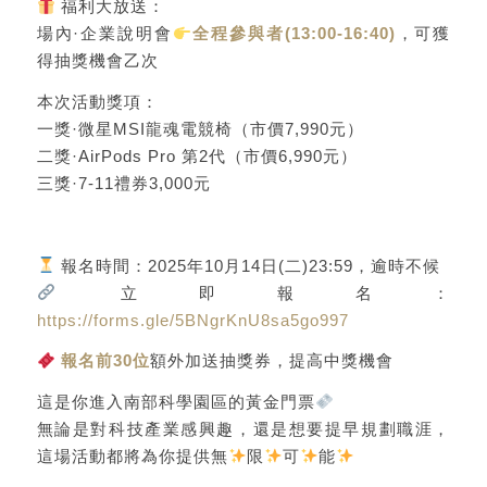
福利大放送：
場內·企業說明會
全程參與者(13:00-16:40)
，可獲
得抽獎機會乙次
本次活動獎項：
一獎·微星MSI龍魂電競椅（市價7,990元）
二獎·AirPods Pro 第2代（市價6,990元）
三獎·7-11禮券3,000元
報名時間：2025年10月14日(二)23:59，逾時不候
立即報名：
https://forms.gle/5BNgrKnU8sa5go997
報名前30位
額外加送抽獎券，提高中獎機會
這是你進入南部科學園區的黃金門票
無論是對科技產業感興趣，還是想要提早規劃職涯，
這場活動都將為你提供無
限
可
能