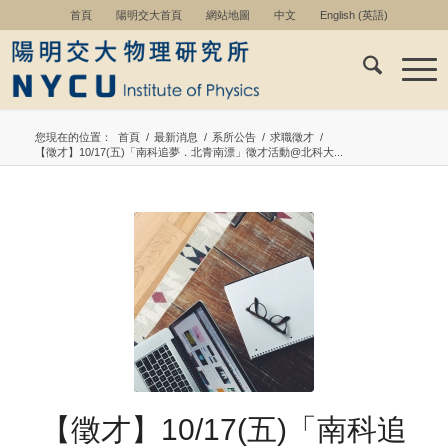
首頁
陽明交大首頁
網站地圖
中文
English
(
英語
)
您現在的位置：
首頁
/
最新消息
/
系所公告
/
求職徵才
/
【徵才】10/17(五)「南科追夢．北青南漂」徵才活動@北科大...
【徵才】10/17(五)「南科追