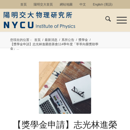
首頁
陽明交大首頁
網站地圖
中文
English
(
英語
)
您現在的位置：
首頁
/
最新消息
/
系所公告
/
獎學金
/
【獎學金申請】志光林進榮慈善會114學年度「莘莘向榮獎助學
金」...
【獎學金申請】志光林進榮