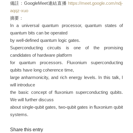
備註：GoogleMeet連結直播
https://meet.google.com/ndj-
aqqz-xuo
摘要：
In a universal quantum processor, quantum states of
quantum bits can be operated
by well-defined quantum logic gates.
Superconducting circuits is one of the promising
candidates of hardware platform
for quantum processors. Fluxonium superconducting
qubits have long coherence time,
large anharmonicity, and rich energy levels. In this talk, I
will introduce
the basic concept of fluxonium superconducting qubits.
We will further discuss
about single-qubit gates, two-qubit gates in fluxonium qubit
systems.
Share this entry