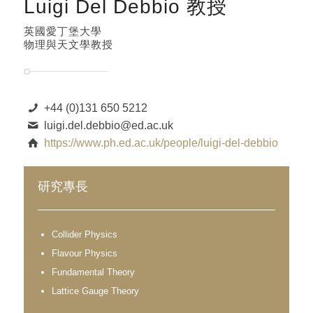
Luigi Del Debbio 教授
英國愛丁堡大學
物理與天文學教授
+44 (0)131 650 5212
luigi.del.debbio@ed.ac.uk
https://www.ph.ed.ac.uk/people/luigi-del-debbio
研究專長
Collider Physics
Flavour Physics
Fundamental Theory
Lattice Gauge Theory