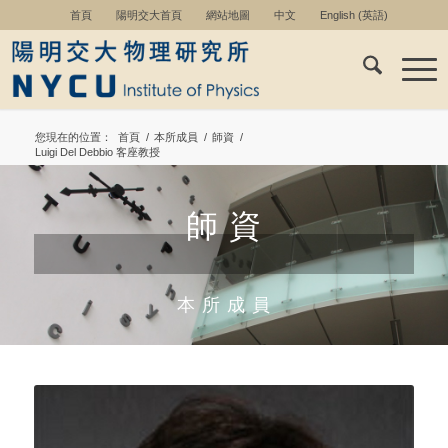
首頁
陽明交大首頁
網站地圖
中文
English
(
英語
)
您現在的位置：
首頁
/
本所成員
/
師資
/
Luigi Del Debbio 客座教授
師 資
本 所 成 員