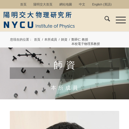
首頁
陽明交大首頁
網站地圖
中文
English
(
英語
)
您現在的位置：
首頁
/
本所成員
/
師資
/
鄭舜仁 教授
本校電子物理系教授
師 資
本 所 成 員