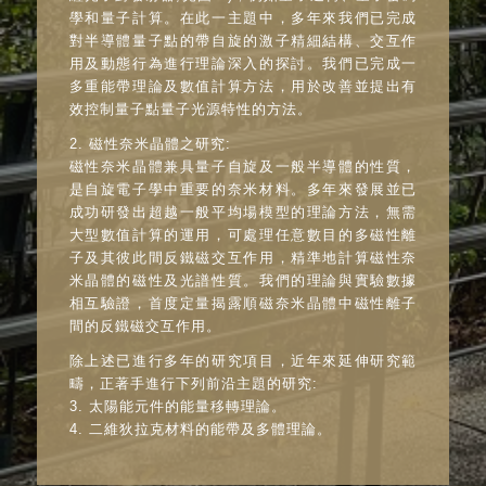
學和量子計算。在此一主題中，多年來我們已完成
對半導體量子點的帶自旋的激子精細結構、交互作
用及動態行為進行理論深入的探討。我們已完成一
多重能帶理論及數值計算方法，用於改善並提出有
效控制量子點量子光源特性的方法。
2. 磁性奈米晶體之研究:
磁性奈米晶體兼具量子自旋及一般半導體的性質，
是自旋電子學中重要的奈米材料。多年來發展並已
成功研發出超越一般平均場模型的理論方法，無需
大型數值計算的運用，可處理任意數目的多磁性離
子及其彼此間反鐵磁交互作用，精準地計算磁性奈
米晶體的磁性及光譜性質。我們的理論與實驗數據
相互驗證，首度定量揭露順磁奈米晶體中磁性離子
間的反鐵磁交互作用。
除上述已進行多年的研究項目，近年來延伸研究範
疇，正著手進行下列前沿主題的研究:
3. 太陽能元件的能量移轉理論。
4. 二維狄拉克材料的能帶及多體理論。