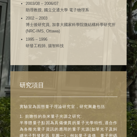
2003/08 – 2006/07
助理教授, 國立交通大學 電子物理系
2002 – 2003
博士後研究員, 加拿大國家科學院微結構科學研究所
(NRC-IMS, Ottawa)
1995 – 1996
研發工程師, 揚智科技
研究項目
實驗室為固態量子理論研究室，研究興趣包括:
1. 前瞻性的奈米量子光源之研究:
半導體量子點因為具備優異的量子光學特性,適合作
為各種光量子資訊的應用的量子光源(如單光子及糾
纏光子對發射器;見圖一)，例如量子遠傳、量子密碼