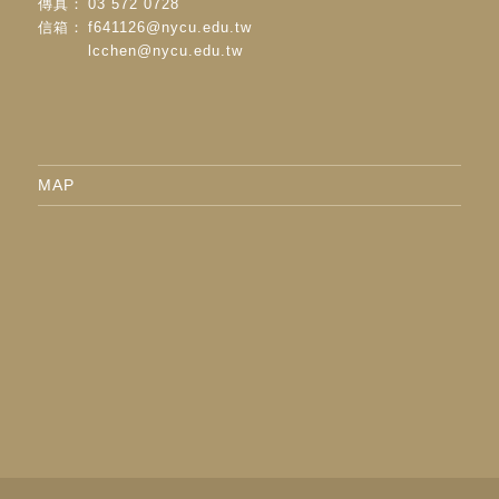
傳真：
03 572 0728
信箱：
f641126@nycu.edu.tw
lcchen@nycu.edu.tw
MAP