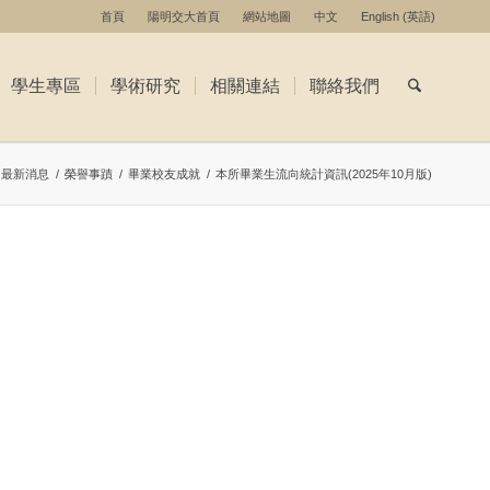
首頁
陽明交大首頁
網站地圖
中文
English
(
英語
)
學生專區
學術研究
相關連結
聯絡我們
最新消息
/
榮譽事蹟
/
畢業校友成就
/
本所畢業生流向統計資訊(2025年10月版)