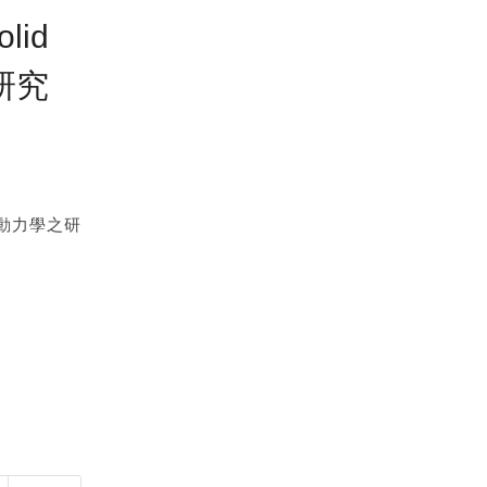
olid
之研究
射時空動力學之研