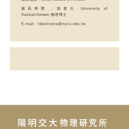
最高學歷 : 加拿大 University of
Saskatchewan 物理博士
E-mail
: tdeoliveira@nycu.edu.tw