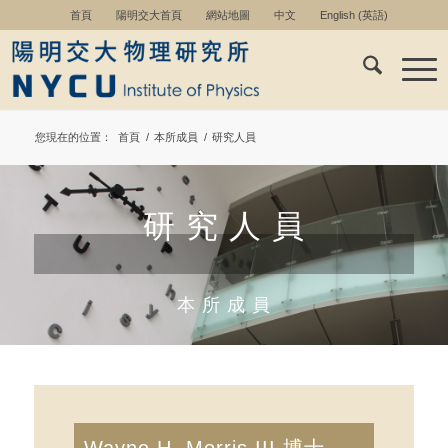
首頁
陽明交大首頁
網站地圖
中文
English
(
英語
)
您現在的位置：
首頁
/
本所成員
/
研究人員
研 究 人 員
本 所 成 員