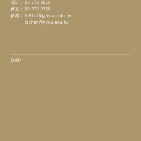
電話：
03 572 0810
傳真：
03 572 0728
信箱：
f641126@nycu.edu.tw
lcchen@nycu.edu.tw
MAP