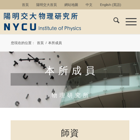
首頁
陽明交大首頁
網站地圖
中文
English
(
英語
)
您現在的位置：
首頁
/
本所成員
本 所 成 員
物 理 研 究 所
師資